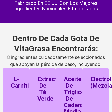
Fabricado En EE.UU. Con Los Mejores
Ingredientes Nacionales E Importados.
Dentro De Cada Gota De
VitaGrasa Encontrarás:
8 ingredientes cuidadosamente seleccionados
que apoyan la pérdida de peso, incluyendo:
L-
Extracto
Aceite
Electrol
Carnitina
De
De
(Mezcla
Té
Triglicéridos
Verde
De
Cadena
Media