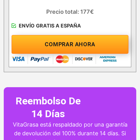
Precio total: 177€
ENVÍO GRATIS A ESPAÑA
COMPRAR AHORA
Reembolso De
14 Días
VitaGrasa está respaldado por una garantía
de devolución del 100% durante 14 días. Si