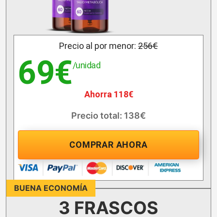
Precio al por menor:
256€
69€
/unidad
Ahorra 118€
Precio total: 138€
COMPRAR AHORA
BUENA ECONOMÍA
3 FRASCOS