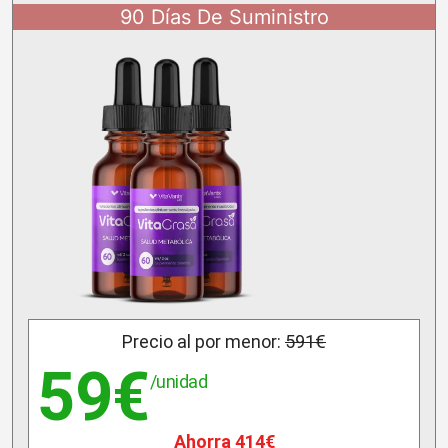
90 Días De Suministro
Precio al por menor:
591€
59€
/unidad
Ahorra 414€