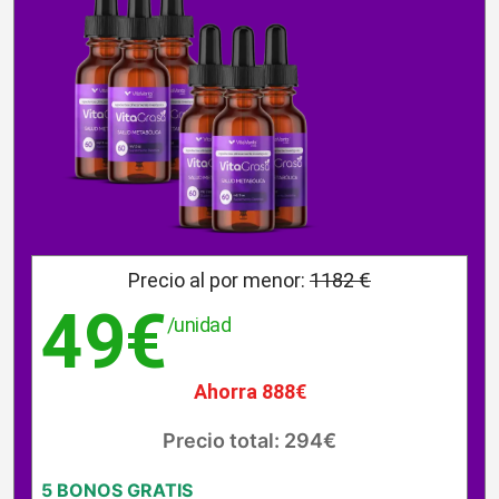
Precio al por menor:
1182 €
49€
/unidad
Ahorra 888€
Precio total: 294€
5 BONOS GRATIS