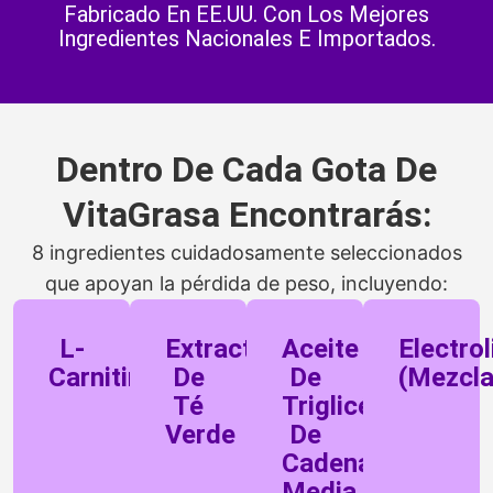
Fabricado En EE.UU. Con Los Mejores
Ingredientes Nacionales E Importados.
Dentro De Cada Gota De
VitaGrasa Encontrarás:
8 ingredientes cuidadosamente seleccionados
que apoyan la pérdida de peso, incluyendo:
L-
Extracto
Aceite
Electrol
Carnitina
De
De
(Mezcla
Té
Triglicéridos
Verde
De
Cadena
Media