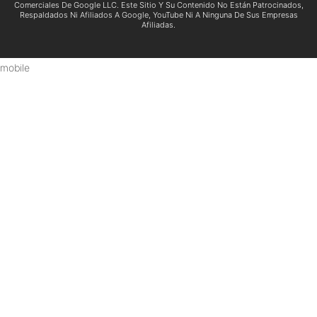
Comerciales De Google LLC. Este Sitio Y Su Contenido No Están Patrocinados,
Respaldados Ni Afiliados A Google, YouTube Ni A Ninguna De Sus Empresas
Afiliadas.