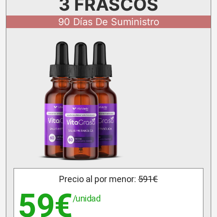
3 FRASCOS
90 Días De Suministro
Precio al por menor:
591€
59€
/unidad