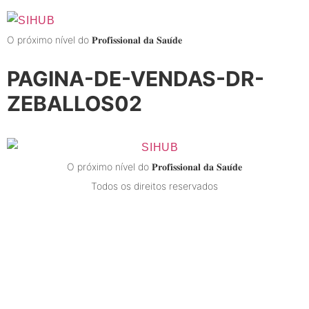
O próximo nível do 𝐏𝐫𝐨𝐟𝐢𝐬𝐬𝐢𝐨𝐧𝐚𝐥 𝐝𝐚 𝐒𝐚𝐮́𝐝𝐞
PAGINA-DE-VENDAS-DR-
ZEBALLOS02
O próximo nível do 𝐏𝐫𝐨𝐟𝐢𝐬𝐬𝐢𝐨𝐧𝐚𝐥 𝐝𝐚 𝐒𝐚𝐮́𝐝𝐞
Todos os direitos reservados