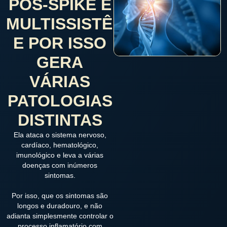
PÓS-SPIKE É
MULTISSISTÊMICA
E POR ISSO
GERA
VÁRIAS
PATOLOGIAS
DISTINTAS
Ela ataca o sistema nervoso,
cardíaco, hematológico,
imunológico e leva a
várias
doenças com inúmeros
sintomas.
Por isso, que os sintomas são
longos e duradouro, e não
adianta simplesmente controlar o
processo inflamatório com