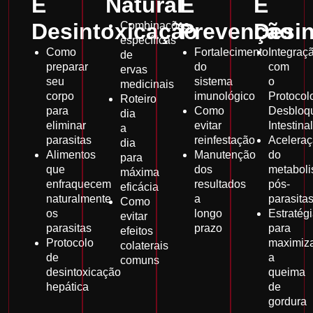
E
Natural
E
E
Desintoxicação
Prevenção
Desin
Combinações
específicas
Como
Fortalecimento
Integraç
de
preparar
do
com
ervas
seu
sistema
o
medicinais
corpo
imunológico
Protocol
Roteiro
para
Como
Desbloq
dia
eliminar
evitar
Intestinal
a
parasitas
reinfestação
Acelera
dia
Alimentos
Manutenção
do
para
que
dos
metabol
máxima
enfraquecem
resultados
pós-
eficácia
naturalmente
a
parasita
Como
os
longo
Estratég
evitar
parasitas
prazo
para
efeitos
Protocolo
maximiz
colaterais
de
a
comuns
desintoxicação
queima
hepática
de
gordura