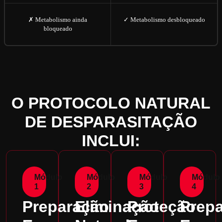
✗ Metabolismo ainda
✓ Metabolismo desbloqueado
bloqueado
O PROTOCOLO NATURAL
DE DESPARASITAÇÃO
INCLUI:
Módulo
Módulo
Módulo
Módulo
1
2
3
4
Preparação
Eliminação
Proteção
Prep