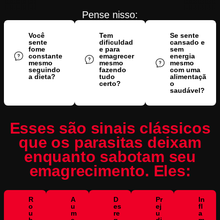
Pense nisso:
Você
Tem
Se sente
sente
dificuldad
cansado e
fome
e para
sem
constante
emagrecer
energia
mesmo
mesmo
mesmo
seguindo
fazendo
com uma
a dieta?
tudo
alimentaçã
certo?
o
saudável?
Esses são sinais clássicos
que os parasitas deixam
enquanto sabotam seu
emagrecimento. Eles:
R
A
D
Pr
In
o
u
es
ej
fl
u
m
re
u
a
b
e
g
di
m