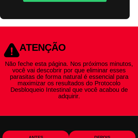
ATENÇÃO
Não feche esta página. Nos próximos minutos,
você vai descobrir por que eliminar esses
parasitas de forma natural é essencial para
maximizar os resultados do Protocolo
Desbloqueio Intestinal que você acabou de
adquirir.
ANTES
DEPOIS