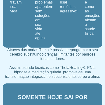
travam
problemas
usar
e
sua
aparentemente
remédios
como
vida
sem
agressivos
as
soluções
emoções
em
afetam
sua
a
vida
saúde
até
física
agora
Através das ondas Theta é possível reprogramar o seu
cérebro substituindo crenças limitantes por padrões
fortalecedores.
Assim, usando técnicas como
ThetaHealing®, PNL,
hipnose e meditação guiada,
promove-se uma
transformação integrada no subconsciente, corpo e alma.
SOMENTE HOJE SAI POR