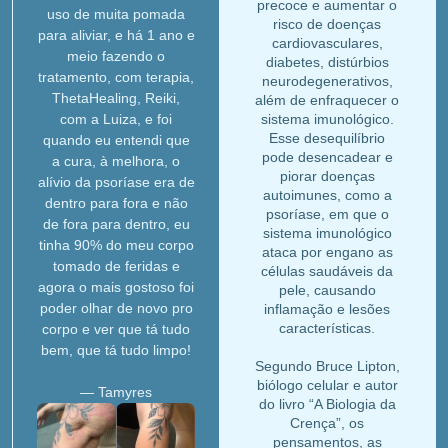
precoce e aumentar o
uso de muita pomada
risco de doenças
para aliviar, e há 1 ano e
cardiovasculares,
meio fazendo o
diabetes, distúrbios
tratamento, com terapia,
neurodegenerativos,
ThetaHealing, Reiki,
além de enfraquecer o
com a Luiza, e foi
sistema imunológico.
Esse desequilíbrio
quando eu entendi que
pode desencadear e
a cura, à melhora, o
piorar doenças
alívio da psoríase era de
autoimunes, como a
dentro para fora e não
psoríase, em que o
de fora para dentro, eu
sistema imunológico
tinha 90% do meu corpo
ataca por engano as
tomado de feridas e
células saudáveis da
agora o mais gostoso foi
pele, causando
poder olhar de novo pro
inflamação e lesões
características.
corpo e ver que tá tudo
bem, que tá tudo limpo!
Segundo Bruce Lipton,
biólogo celular e autor
— Tamyres
do livro “A Biologia da
Crença”, os
pensamentos, as