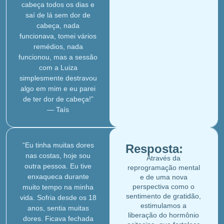
cabeça todos os dias e
saí de lá sem dor de
cabeça, nada
funcionava, tomei vários
remédios, nada
funcionou, mas a sessão
com a Luiza
simplesmente destravou
algo em mim e eu parei
de ter dor de cabeça!”
— Taís
“Eu tinha muitas dores
Resposta:
nas costas, hoje sou
Através da
outra pessoa. Eu tive
reprogramação mental
enxaqueca durante
e de uma nova
perspectiva como o
muito tempo na minha
sentimento de gratidão,
vida. Sofria desde os 18
estimulamos a
anos, sentia muitas
liberação do hormônio
dores. Ficava fechada