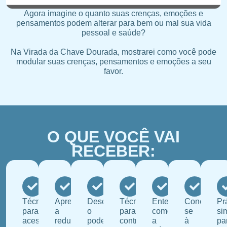
Agora imagine o quanto suas crenças, emoções e
pensamentos podem alterar para bem ou mal sua vida
pessoal e saúde?
Na Virada da Chave Dourada, mostrarei como você pode
modular suas crenças, pensamentos e emoções a seu
favor.
O QUE VOCÊ VAI
RECEBER:
Técnicas
Aprenda
Descubra
Técnicas
Entender
Conecte-
Pr
para
a
o
para
como
se
si
acessar
reduzir
poder
controle
a
à
pa