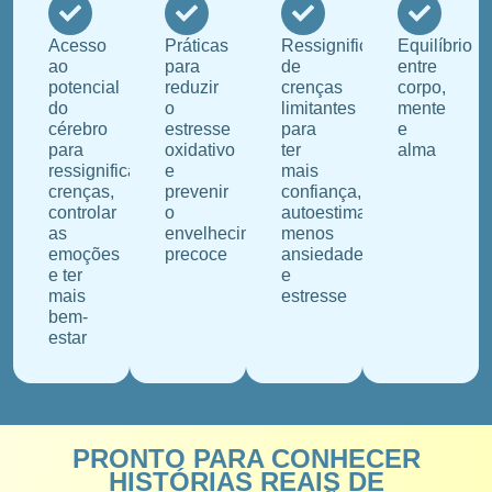
Acesso
Práticas
Ressignificação
Equilíbrio
ao
para
de
entre
potencial
reduzir
crenças
corpo,
do
o
limitantes
mente
cérebro
estresse
para
e
para
oxidativo
ter
alma
ressignificar
e
mais
crenças,
prevenir
confiança,
controlar
o
autoestima,
as
envelhecimento
menos
emoções
precoce
ansiedade
e ter
e
mais
estresse
bem-
estar
PRONTO PARA CONHECER
HISTÓRIAS REAIS DE