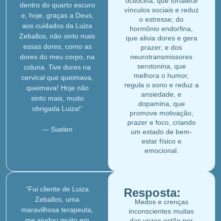
ocitocina, que fortalece
dentro do quarto escuro
vínculos sociais e reduz
e, hoje, graças a Deus,
o estresse; do
aos cuidados da Luiza
hormônio endorfina,
Zeballos, não sinto mais
que alivia dores e gera
essas dores, como as
prazer; e dos
dores do meu corpo, na
neurotransmissores
serotonina, que
coluna. Tive dores na
melhora o humor,
cervical que queimava,
regula o sono e reduz a
queimava! Hoje não
ansiedade, e
sinto mais, muito
dopamina, que
obrigada Luiza!”
promove motivação,
prazer e foco, criando
— Suelen
um estado de bem-
estar físico e
emocional.
“Fui cliente de Luiza
Resposta:
Zeballos, uma
Medos e crenças
maravilhosa terapeuta,
inconscientes muitas
me ajudou muito em
das vezes estão por