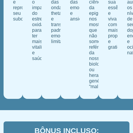
e
o
das
das
ciência
sua
au
reprogramar
impacto
ondas
emoções
da
essência
os
seu
do
theta
e
epigenética
e
ní
subconsciente.
estresse
e
ansiedade.
nos
viva
de
oxidativo
transforme
mostra
com
se
para
padrões
que
mais
do
ter
emocionais
não
propósito
en
mais
limitantes.
somos
e
e
vitalidade
reféns
gratidão.
oc
e
da
na
saúde.
nossa
biologia
ou
heranças
genéticas
“malignas”.
BÔNUS INCLUSO: