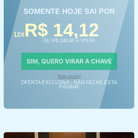
SOMENTE HOJE SAI POR
R$ 14,12
12X
OU R$ 140,60 À VISTA
SIM, QUERO VIRAR A CHAVE
Não quero
OFERTA EXCLUSIVA - NÃO FECHE ESTA
PÁGINA!