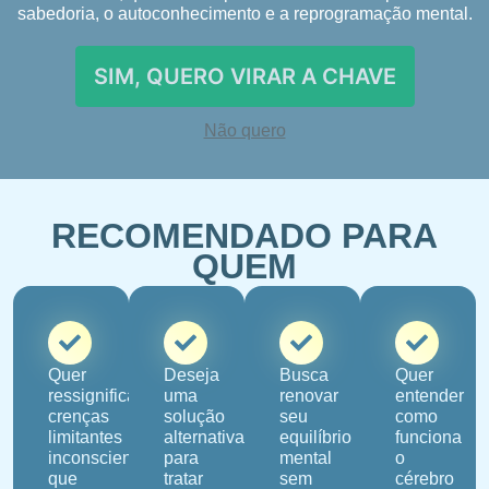
sabedoria, o autoconhecimento e a reprogramação mental.
SIM, QUERO VIRAR A CHAVE
Não quero
RECOMENDADO PARA
QUEM
Quer
Deseja
Busca
Quer
ressignificar
uma
renovar
entender
crenças
solução
seu
como
limitantes
alternativa
equilíbrio
funciona
inconscientes
para
mental
o
que
tratar
sem
cérebro